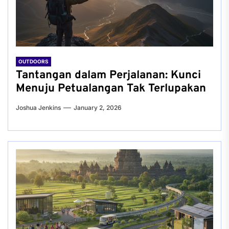
OUTDOORS
Tantangan dalam Perjalanan: Kunci
Menuju Petualangan Tak Terlupakan
Joshua Jenkins
January 2, 2026