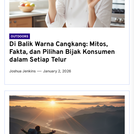
OUTDOORS
Di Balik Warna Cangkang: Mitos,
Fakta, dan Pilihan Bijak Konsumen
dalam Setiap Telur
Joshua Jenkins
January 2, 2026