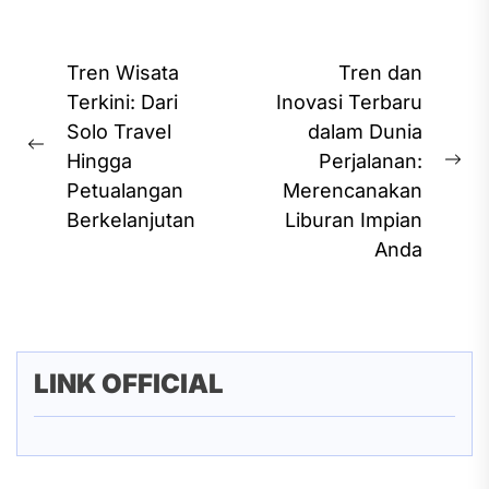
Post
Tren Wisata
Tren dan
navigation
Terkini: Dari
Inovasi Terbaru
Solo Travel
dalam Dunia
Previous
Hingga
Perjalanan:
Ne
post:
Petualangan
Merencanakan
pos
Berkelanjutan
Liburan Impian
Anda
LINK OFFICIAL