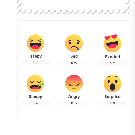
Happy
Sad
Excited
0
%
0
%
0
%
Sleepy
Angry
Surprise
0
%
0
%
0
%